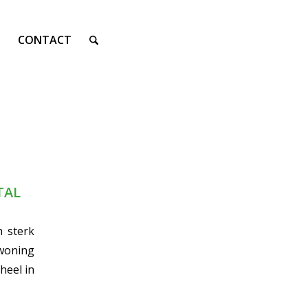
CONTACT
TAL
h sterk
woning
heel in