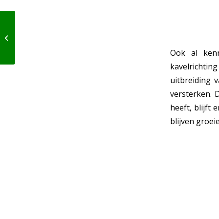
3D visualisaties brengen
ideeën tot leven
Ook al ken
kavelrichti
uitbreiding 
versterken. 
heeft, blijf
blijven groei