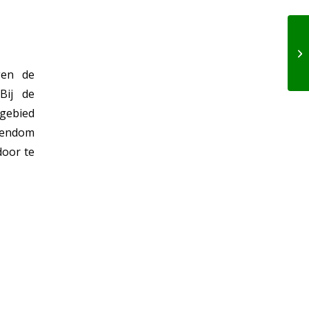
gen de
Bij de
 gebied
igendom
door te