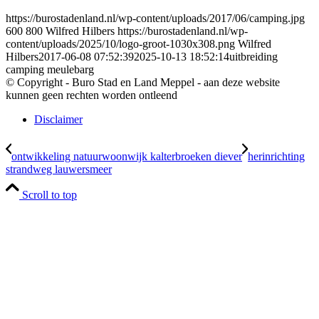
https://burostadenland.nl/wp-content/uploads/2017/06/camping.jpg
600
800
Wilfred Hilbers
https://burostadenland.nl/wp-
content/uploads/2025/10/logo-groot-1030x308.png
Wilfred
Hilbers
2017-06-08 07:52:39
2025-10-13 18:52:14
uitbreiding
camping meulebarg
© Copyright - Buro Stad en Land Meppel - aan deze website
kunnen geen rechten worden ontleend
Disclaimer
ontwikkeling natuurwoonwijk kalterbroeken diever
herinrichting
strandweg lauwersmeer
Scroll to top