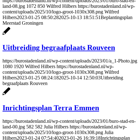
https://burostadenland.nl/wp-content/uploads/2023/01/buro-stad-en-
land-08.jpg
1072
850
Wilfred Hilbers
https://burostadenland.nl/wp-
content/uploads/2025/10/logo-groot-1030x308.png
Wilfred
Hilbers
2023-01-25 08:50:28
2025-10-13 18:51:51
Beplantingsplan
Meerstad Groningen
Uitbreiding begraafplaats Rouveen
https://burostadenland.nl/wp-content/uploads/2023/01/a_1-Photo.jpg
1080
1920
Wilfred Hilbers
https://burostadenland.nl/wp-
content/uploads/2025/10/logo-groot-1030x308.png
Wilfred
Hilbers
2023-01-25 08:24:18
2025-10-14 12:50:03
Uitbreiding
begraafplaats Rouveen
Inrichtingsplan Terra Emmen
https://burostadenland.nl/wp-content/uploads/2023/01/buro-stad-en-
land-00.jpg
582
582
Julia Hilbers
https://burostadenland.nl/wp-
content/uploads/2025/10/logo-groot-1030x308.png
Julia
Hilbers
2023-01-24 07:54:40
2023-01-26 16:39:18
Inrichtingsplan