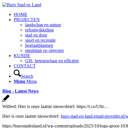
HOME
PROJECTEN
landschap en natuur
erfontwikkeling
stad en dorp
sport en recreatie
begraafplaatsen
meubilair en objecten
KUNDE
GIS, betrouwbaar en efficiënt
CONTACT
Search
Menu
Menu
Blog - Latest News
Wilfred: Hier is onze laatste nieuwsbrief. https://t.co/U0z…
Hier is onze laatste nieuwsbrief.
buro-stad-en-land.email-provider.n
https://burostadenland.nl/wp-content/uploads/2025/10/logo-groot-10