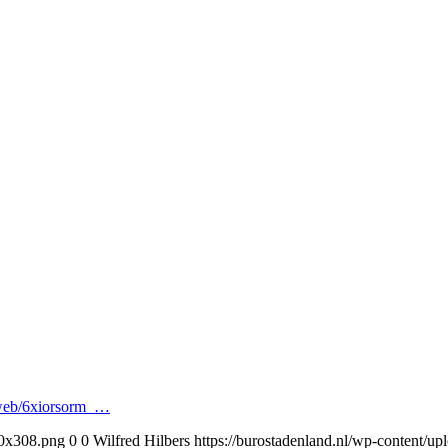
l/web/6xiorsorm_…
30x308.png
0
0
Wilfred Hilbers
https://burostadenland.nl/wp-content/u