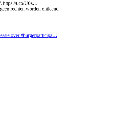
f. https://t.co/U0z…
 geen rechten worden ontleend
sessie over #burgerparticipa…