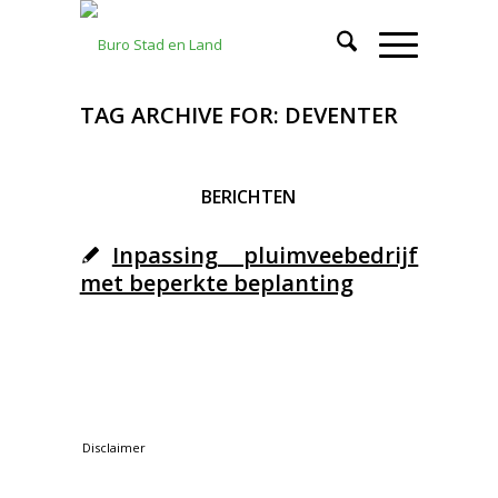
TAG ARCHIVE FOR: DEVENTER
BERICHTEN
Inpassing pluimveebedrijf
met beperkte beplanting
© Copyright - Buro Stad en Land Meppel - aan deze
website kunnen geen rechten worden ontleend
Disclaimer