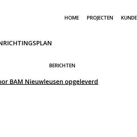
HOME
PROJECTEN
KUNDE
INRICHTINGSPLAN
BERICHTEN
oor BAM Nieuwleusen opgeleverd
eppel - aan deze website kunnen geen rechten worden ontleend