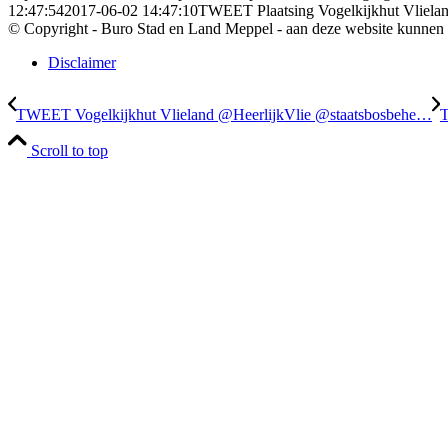
12:47:54
2017-06-02 14:47:10
TWEET Plaatsing Vogelkijkhut Vliela
© Copyright - Buro Stad en Land Meppel - aan deze website kunnen
Disclaimer
TWEET Vogelkijkhut Vlieland @HeerlijkVlie @staatsbosbehe…
T
Scroll to top