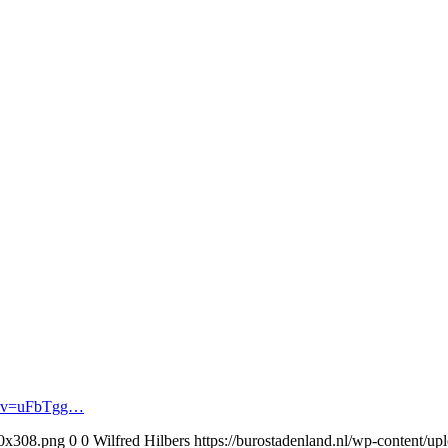
h?v=uFbTgg…
30x308.png
0
0
Wilfred Hilbers
https://burostadenland.nl/wp-content/u