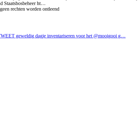
nd Staatsbosbeheer ht…
 geen rechten worden ontleend
WEET geweldig dagje inventariseren voor het @mooigooi g…